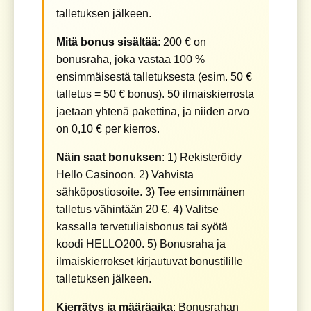
talletuksen jälkeen.
Mitä bonus sisältää
: 200 € on
bonusraha, joka vastaa 100 %
ensimmäisestä talletuksesta (esim. 50 €
talletus = 50 € bonus). 50 ilmaiskierrosta
jaetaan yhtenä pakettina, ja niiden arvo
on 0,10 € per kierros.
Näin saat bonuksen
: 1) Rekisteröidy
Hello Casinoon. 2) Vahvista
sähköpostiosoite. 3) Tee ensimmäinen
talletus vähintään 20 €. 4) Valitse
kassalla tervetuliaisbonus tai syötä
koodi HELLO200. 5) Bonusraha ja
ilmaiskierrokset kirjautuvat bonustilille
talletuksen jälkeen.
Kierrätys ja määräaika
: Bonusrahan