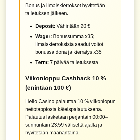
Bonus ja ilmaiskierrokset hyvitetään
talletuksen jälkeen.
Deposit:
Vähintään 20 €
Wager:
Bonussumma x35;
ilmaiskierroksista saadut voitot
bonussaldona ja kierrätys x35
Term:
7 päivää talletuksesta
Viikonloppu Cashback 10 %
(enintään 100 €)
Hello Casino palauttaa 10 % viikonlopun
nettotappiosta käteispalautuksena.
Palautus lasketaan perjantain 00:00–
sunnuntain 23:59 väliseltä ajalta ja
hyvitetään maanantaina.