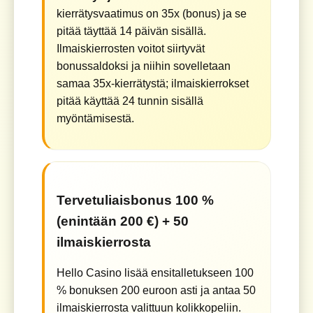
kierrätysvaatimus on 35x (bonus) ja se
pitää täyttää 14 päivän sisällä.
Ilmaiskierrosten voitot siirtyvät
bonussaldoksi ja niihin sovelletaan
samaa 35x-kierrätystä; ilmaiskierrokset
pitää käyttää 24 tunnin sisällä
myöntämisestä.
Tervetuliaisbonus 100 %
(enintään 200 €) + 50
ilmaiskierrosta
Hello Casino lisää ensitalletukseen 100
% bonuksen 200 euroon asti ja antaa 50
ilmaiskierrosta valittuun kolikkopeliin.