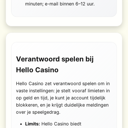
minuten; e-mail binnen 6–12 uur.
Verantwoord spelen bij
Hello Casino
Hello Casino zet verantwoord spelen om in
vaste instellingen: je stelt vooraf limieten in
op geld en tijd, je kunt je account tijdelijk
blokkeren, en je krijgt duidelijke meldingen
over je speelgedrag.
Limits:
Hello Casino biedt