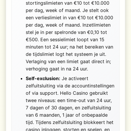
stortingslimieten van €10 tot €10.000
per dag, week of maand. Je stelt ook
een verlieslimiet in van €10 tot €10.000
per dag, week of maand. Inzetlimieten
stel je in per spelronde van €0,10 tot
€500. Een sessielimiet loopt van 15
minuten tot 24 uur; na het bereiken van
de tijdslimiet logt het systeem je uit.
Verlaging van een limiet gaat direct in;
verhoging gaat in na 24 uur.
Self-exclusion:
Je activeert
zelfuitsluiting via de accountinstellingen
of via support. Hello Casino gebruikt
twee niveaus: een time-out van 24 uur,
7 dagen of 30 dagen, en zelfuitsluiting
van 6 maanden, 1 jaar of onbepaalde
tijd. Tijdens zelfuitsluiting blokkeert het
casino inloggen, storten en spelen, en