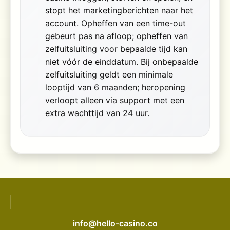
stopt het marketingberichten naar het
account. Opheffen van een time-out
gebeurt pas na afloop; opheffen van
zelfuitsluiting voor bepaalde tijd kan
niet vóór de einddatum. Bij onbepaalde
zelfuitsluiting geldt een minimale
looptijd van 6 maanden; heropening
verloopt alleen via support met een
extra wachttijd van 24 uur.
info@hello-casino.co