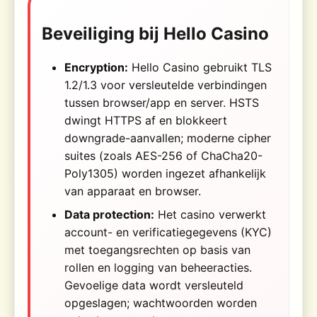
Beveiliging bij Hello Casino
Encryption:
Hello Casino gebruikt TLS
1.2/1.3 voor versleutelde verbindingen
tussen browser/app en server. HSTS
dwingt HTTPS af en blokkeert
downgrade-aanvallen; moderne cipher
suites (zoals AES-256 of ChaCha20-
Poly1305) worden ingezet afhankelijk
van apparaat en browser.
Data protection:
Het casino verwerkt
account- en verificatiegegevens (KYC)
met toegangsrechten op basis van
rollen en logging van beheeracties.
Gevoelige data wordt versleuteld
opgeslagen; wachtwoorden worden