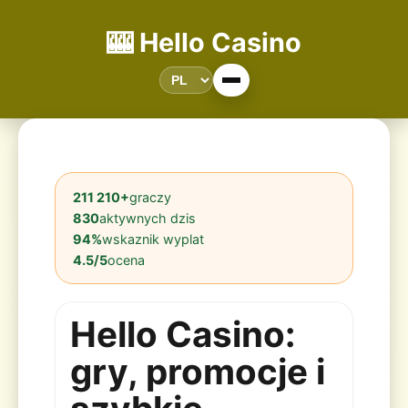
🎰 Hello Casino
211 210+
graczy
830
aktywnych dzis
94%
wskaznik wyplat
4.5/5
ocena
Hello Casino:
gry, promocje i