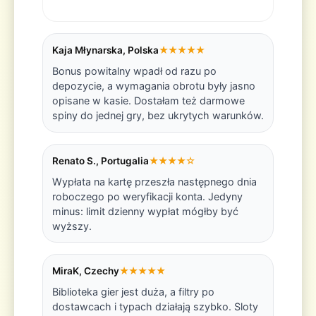
Kaja Młynarska, Polska
★★★★★
Bonus powitalny wpadł od razu po
depozycie, a wymagania obrotu były jasno
opisane w kasie. Dostałam też darmowe
spiny do jednej gry, bez ukrytych warunków.
Renato S., Portugalia
★★★★☆
Wypłata na kartę przeszła następnego dnia
roboczego po weryfikacji konta. Jedyny
minus: limit dzienny wypłat mógłby być
wyższy.
MiraK, Czechy
★★★★★
Biblioteka gier jest duża, a filtry po
dostawcach i typach działają szybko. Sloty