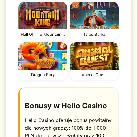
Hall Of The Mountain King1
Taras Bulba
Dragon Fury
Animal Quest
Bonusy w Hello Casino
Hello Casino oferuje bonus powitalny
dla nowych graczy: 100% do 1 000
PLN do pierwszej wpłaty oraz 100