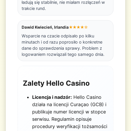
ładują się stabilnie, nie miałam rozłączeń w
trakcie rund.
Dawid Kwiecień, Irlandia
★★★★☆
Wsparcie na czacie odpisało po kilku
minutach i od razu poprosiło o konkretne
dane do sprawdzenia sprawy. Problem z
logowaniem rozwiązali tego samego dnia.
Zalety Hello Casino
Licencja i nadzór:
Hello Casino
działa na licencji Curaçao (GCB) i
publikuje numer licencji w stopce
serwisu. Regulamin opisuje
procedury weryfikacji tożsamości