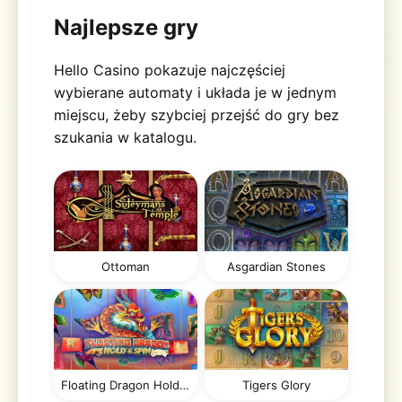
Najlepsze gry
Hello Casino pokazuje najczęściej
wybierane automaty i układa je w jednym
miejscu, żeby szybciej przejść do gry bez
szukania w katalogu.
Ottoman
Asgardian Stones
Floating Dragon Hold And Spin
Tigers Glory