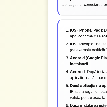
aplicație, iar conectarea p
iOS (iPhone/iPad):
De
apoi confirmă cu Face
iOS:
Așteaptă finalizar
(de exemplu notificări)
Android (Google Pla
Instalează
.
Android:
După instala
aplicație, dacă apar 
Dacă aplicația nu ap
IP sau a regulilor loc
validă pentru acea țară
Dacă instalarea este