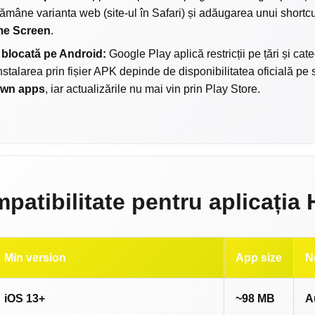
 rămâne varianta web (site-ul în Safari) și adăugarea unui shortcu
me Screen
.
 blocată pe Android:
Google Play aplică restricții pe țări și cat
instalarea prin fișier APK depinde de disponibilitatea oficială pe 
own apps
, iar actualizările nu mai vin prin Play Store.
patibilitate pentru aplicația
Min version
App size
N
iOS 13+
~98 MB
A