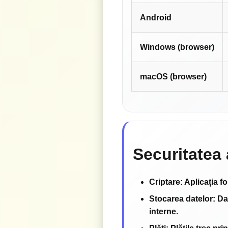
Android
Windows (browser)
macOS (browser)
Securitatea 
Criptare:
Aplicația fo
Stocarea datelor:
Dat
interne.