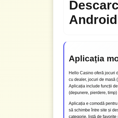
Descarc
Android
Aplicația m
Hello Casino oferă jocuri de
cu dealer, jocuri de masă (r
Aplicația include funcții de 
(depunere, pierdere, timp) și
Aplicația e comodă pentru j
să schimbe între site și de
categorie, listă de favorite