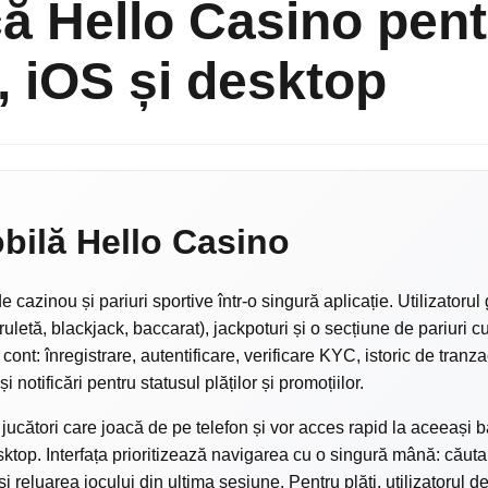
ă Hello Casino pent
, iOS și desktop
obilă Hello Casino
 cazinou și pariuri sportive într-o singură aplicație. Utilizatorul g
uletă, blackjack, baccarat), jackpoturi și o secțiune de pariuri cu
cont: înregistrare, autentificare, verificare KYC, istoric de tranzac
 notificări pentru statusul plăților și promoțiilor.
ucători care joacă de pe telefon și vor acces rapid la aceeași ba
sktop. Interfața prioritizează navigarea cu o singură mână: căutare,
 și reluarea jocului din ultima sesiune. Pentru plăți, utilizatorul d