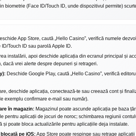
rin biometrie (Face ID/Touch ID, unde dispozitivul permite) scurt
schide App Store, caută „Hello Casino”, verifică numele dezvol
 ID/Touch ID sau parolă Apple ID.
ea instalării, apoi deschide aplicația din ecranul principal și a
, dacă vrei alerte despre depuneri și retrageri.
y):
Deschide Google Play, caută „Hello Casino”, verifică editorul
re, deschide aplicația, conectează-te sau creează cont și finaliz
(de exemplu confirmare e-mail sau număr).
are în magazin:
Magazinul poate ascunde aplicația pe baza țării
ale pentru aplicații de jocuri de noroc; schimbarea regiunii contu
 și poate bloca actualizările pentru aplicațiile deja instalate.
 blocată pe iOS:
App Store poate respinge sau retrage aplicați