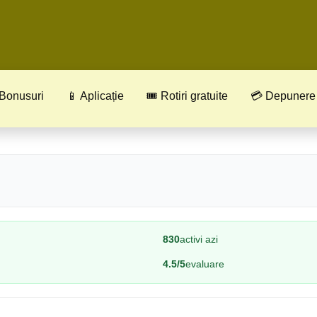
 Bonusuri
📱 Aplicație
🎟️ Rotiri gratuite
💳 Depunere
830
activi azi
4.5/5
evaluare