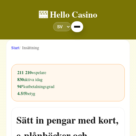
🎰 Hello Casino
Start
Insättning
211 210+
spelare
830
aktiva idag
94%
utbetalningsgrad
4.5/5
betyg
Sätt in pengar med kort,
e-plånböcker och