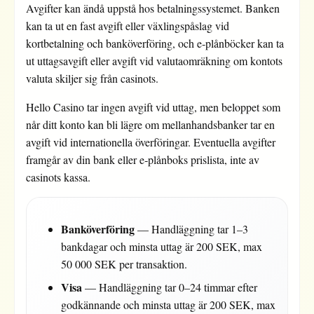
Avgifter kan ändå uppstå hos betalningssystemet. Banken
kan ta ut en fast avgift eller växlingspåslag vid
kortbetalning och banköverföring, och e‑plånböcker kan ta
ut uttagsavgift eller avgift vid valutaomräkning om kontots
valuta skiljer sig från casinots.
Hello Casino tar ingen avgift vid uttag, men beloppet som
når ditt konto kan bli lägre om mellanhandsbanker tar en
avgift vid internationella överföringar. Eventuella avgifter
framgår av din bank eller e‑plånboks prislista, inte av
casinots kassa.
Banköverföring
— Handläggning tar 1–3
bankdagar och minsta uttag är 200 SEK, max
50 000 SEK per transaktion.
Visa
— Handläggning tar 0–24 timmar efter
godkännande och minsta uttag är 200 SEK, max