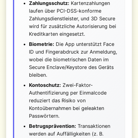
Zahlungsschutz:
Kartenzahlungen
laufen über PCI-DSS-konforme
Zahlungsdienstleister, und 3D Secure
wird für zusätzliche Autorisierung bei
Kreditkarten eingesetzt.
Biometrie:
Die App unterstützt Face
ID und Fingerabdruck zur Anmeldung,
wobei die biometrischen Daten im
Secure Enclave/Keystore des Geräts
bleiben.
Kontoschutz:
Zwei-Faktor-
Authentifizierung per Einmalcode
reduziert das Risiko von
Kontoübernahmen bei geleakten
Passwörtern.
Betrugsprävention:
Transaktionen
werden auf Auffälligkeiten (z. B.