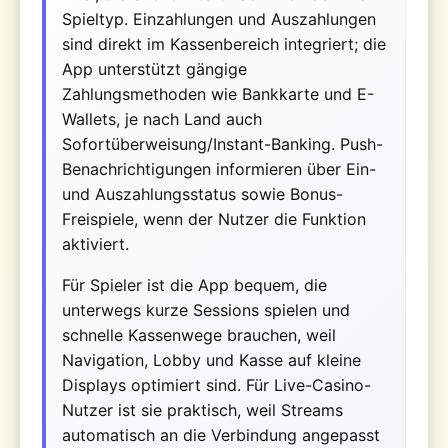
Spieltyp. Einzahlungen und Auszahlungen
sind direkt im Kassenbereich integriert; die
App unterstützt gängige
Zahlungsmethoden wie Bankkarte und E-
Wallets, je nach Land auch
Sofortüberweisung/Instant-Banking. Push-
Benachrichtigungen informieren über Ein-
und Auszahlungsstatus sowie Bonus-
Freispiele, wenn der Nutzer die Funktion
aktiviert.
Für Spieler ist die App bequem, die
unterwegs kurze Sessions spielen und
schnelle Kassenwege brauchen, weil
Navigation, Lobby und Kasse auf kleine
Displays optimiert sind. Für Live-Casino-
Nutzer ist sie praktisch, weil Streams
automatisch an die Verbindung angepasst