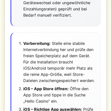
Gerätewechsel oder ungewöhnliche
Einzahlungsraten) geprüft und bei
Bedarf manuell verifiziert.
Vorbereitung:
Stelle eine stabile
Internetverbindung her und prüfe den
freien Speicherplatz auf dem Gerät.
Für die Installation braucht
iOS/Android temporär mehr Platz als
die reine App-Größe, weil Store-
Dateien zwischengespeichert werden.
iOS – App Store öffnen:
Öffne den
App Store und tippe in die Suche
„Hello Casino“ ein.
iOS – Richtige App auswählen:
Prüfe