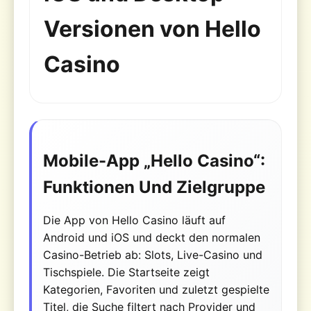
Versionen von Hello
Casino
Mobile-App „Hello Casino“:
Funktionen Und Zielgruppe
Die App von Hello Casino läuft auf
Android und iOS und deckt den normalen
Casino-Betrieb ab: Slots, Live-Casino und
Tischspiele. Die Startseite zeigt
Kategorien, Favoriten und zuletzt gespielte
Titel, die Suche filtert nach Provider und