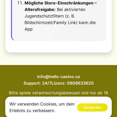
Mögliche Store-Einschränkungen –
Altersfreigabe:
Bei aktivierten
Jugendschutzfiltern (z. B.
Bildschirmzeit/Family Link) kann die
App
info@hello-casino.co
Support: 24/7
Lizenz: 0608633620
Bitte spiele verantwortungsbewusst und nur ab 18
Jahren.
Wir verwenden Cookies, um dein
Verstanden
© 2019 -
2026
Hello Casino.
Erlebnis zu verbessern.