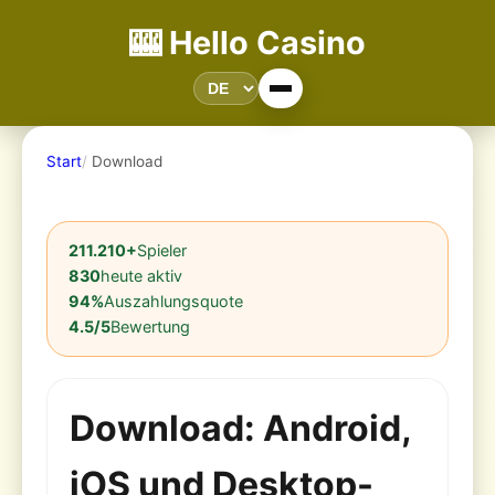
🎰 Hello Casino
Start
Download
211.210+
Spieler
830
heute aktiv
94%
Auszahlungsquote
4.5/5
Bewertung
Download: Android,
iOS und Desktop-