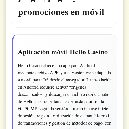
promociones en móvil
Aplicación móvil Hello Casino
Hello Casino ofrece una app para Android
mediante archivo APK y una versión web adaptada
a móvil para iOS desde el navegador. La instalación
en Android requiere activar “orígenes
desconocidos” y descargar el archivo desde el sitio
de Hello Casino; el tamaño del instalador ronda
60–90 MB según la versión. La app incluye inicio
de sesión, registro, verificación de cuenta, historial
de transacciones y gestión de métodos de pago, con