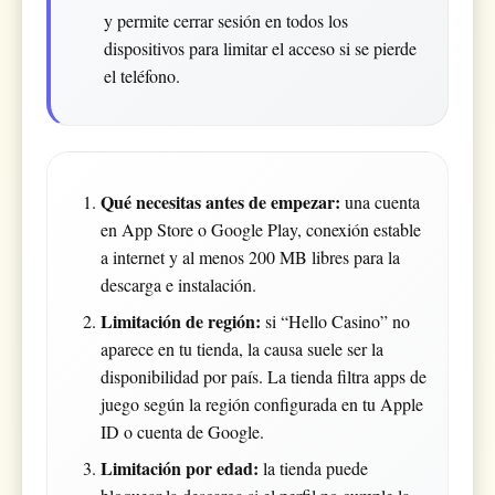
y permite cerrar sesión en todos los
dispositivos para limitar el acceso si se pierde
el teléfono.
Qué necesitas antes de empezar:
una cuenta
en App Store o Google Play, conexión estable
a internet y al menos 200 MB libres para la
descarga e instalación.
Limitación de región:
si “Hello Casino” no
aparece en tu tienda, la causa suele ser la
disponibilidad por país. La tienda filtra apps de
juego según la región configurada en tu Apple
ID o cuenta de Google.
Limitación por edad:
la tienda puede