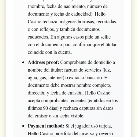
(nombre, fecha de nacimiento, número de
documento y fecha de caducidad). Hello
Casino rechaza imágenes borrosas, recortadas
o con reflejos, y también documentos
caducados. En algunos casos pide un selfie
con el documento para confirmar que el titular
coincide con la cuenta.
Address proof:
Comprobante de domicilio a
nombre del titular: factura de servicios (luz,
agua, gas, internet) o extracto bancario. El
documento debe mostrar nombre completo,
dirección y fecha de emisión. Hello Casino
acepta comprobantes recientes (emitidos en los
últimos 90 días) y rechaza capturas sin datos
del emisor o sin fecha visible.
Payment method:
Si el jugador usó tarjeta,
Hello Casino pide foto del anverso y reverso