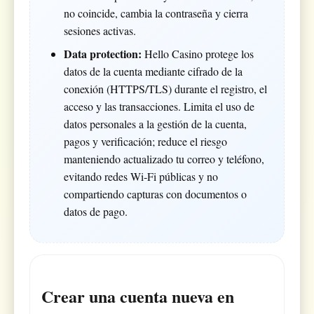
no coincide, cambia la contraseña y cierra
sesiones activas.
Data protection:
Hello Casino protege los
datos de la cuenta mediante cifrado de la
conexión (HTTPS/TLS) durante el registro, el
acceso y las transacciones. Limita el uso de
datos personales a la gestión de la cuenta,
pagos y verificación; reduce el riesgo
manteniendo actualizado tu correo y teléfono,
evitando redes Wi‑Fi públicas y no
compartiendo capturas con documentos o
datos de pago.
Crear una cuenta nueva en