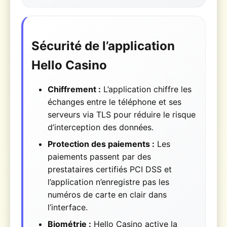
Sécurité de l’application
Hello Casino
Chiffrement :
L’application chiffre les
échanges entre le téléphone et ses
serveurs via TLS pour réduire le risque
d’interception des données.
Protection des paiements :
Les
paiements passent par des
prestataires certifiés PCI DSS et
l’application n’enregistre pas les
numéros de carte en clair dans
l’interface.
Biométrie :
Hello Casino active la