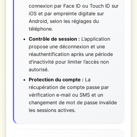
connexion par Face ID ou Touch ID sur
iOS et par empreinte digitale sur
Android, selon les réglages du
téléphone.
Contrôle de session :
L’application
propose une déconnexion et une
réauthentification après une période
d’inactivité pour limiter l’accès non
autorisé.
Protection du compte :
La
récupération de compte passe par
vérification e-mail ou SMS et un
changement de mot de passe invalide
les sessions actives.