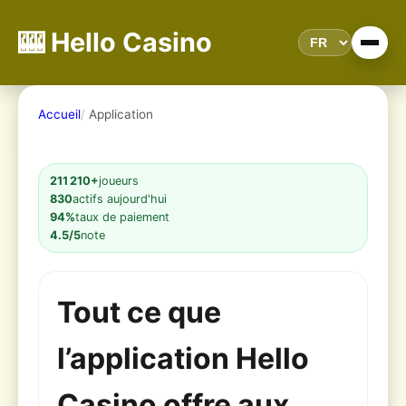
🎰 Hello Casino
Accueil
Application
211 210+
joueurs
830
actifs aujourd'hui
94%
taux de paiement
4.5/5
note
Tout ce que
l’application Hello
Casino offre aux