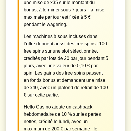
une mise de x35 sur le montant du
bonus, à terminer sous 7 jours ; la mise
maximale par tour est fixée à 5 €
pendant le wagering.
Les machines à sous incluses dans
l’offre donnent aussi des free spins : 100
free spins sur une slot sélectionnée,
crédités par lots de 20 par jour pendant 5
jours, avec une valeur de 0,10 € par
spin. Les gains des free spins passent
en fonds bonus et demandent une mise
de x40, avec un plafond de retrait de 100
€ sur cette partie.
Hello Casino ajoute un cashback
hebdomadaire de 10 % sur les pertes
nettes, crédité le lundi, avec un
maximum de 200 € par semaine ; le