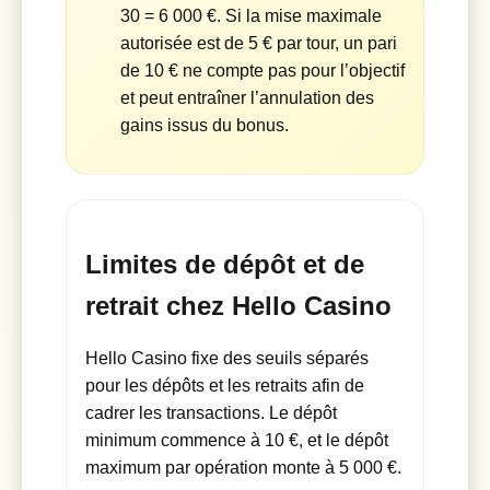
30 = 6 000 €. Si la mise maximale
autorisée est de 5 € par tour, un pari
de 10 € ne compte pas pour l’objectif
et peut entraîner l’annulation des
gains issus du bonus.
Limites de dépôt et de
retrait chez Hello Casino
Hello Casino fixe des seuils séparés
pour les dépôts et les retraits afin de
cadrer les transactions. Le dépôt
minimum commence à 10 €, et le dépôt
maximum par opération monte à 5 000 €.