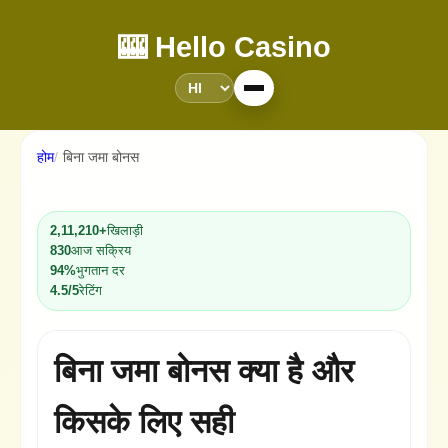
🎰 Hello Casino
होम
बिना जमा बोनस
2,11,210+
खिलाड़ी
830
आज सक्रिय
94%
भुगतान दर
4.5/5
रेटिंग
बिना जमा बोनस क्या है और
किसके लिए सही