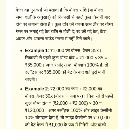
वेजर वह गुणक है जो बताता है कि बोनस राशि (या बोनस +
जमा, शर्तों के अनुसार) को निकासी से पहले कुल कितनी बार
दांव पर लगाना होता है। कुल दांव की गणना आम तौर पर योग्य
गेम्स पर लगाई गई बेट राशि से होती है; रद्द की गई बेट, कैश-
आउट और अमान्य राउंड गणना में नहीं गिने जाते।
Example 1:
₹1,000 का बोनस, वेजर 35x।
निकासी से पहले कुल योग्य दांव = ₹1,000 × 35 =
₹35,000। अगर स्लॉट्स का योगदान 100% है, तो
स्लॉट्स पर ₹35,000 की बेट के बाद शर्त पूरी मानी
जाएगी।
Example 2:
₹2,000 का जमा + ₹2,000 का
बोनस, वेजर 30x (बोनस + जमा पर)। निकासी से पहले
कुल योग्य दांव = (₹2,000 + ₹2,000) × 30 =
₹120,000। अगर स्लॉट्स 100% और लाइव कैसीनो
10% योगदान देता है, तो लाइव कैसीनो पर ₹10,000
की बेट वेजर में ₹1,000 के रूप में गिनेगी, और बाकी