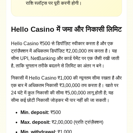
राशि स्लॉट्स पर पूरी करनी होगी।
Hello Casino में जमा और निकासी लिमिट
Hello Casino ₹500 से डिपॉज़िट स्वीकार करता है और एक
ट्रांज़ैक्शन में अधिकतम डिपॉज़िट ₹2,00,000 तय करता है। यह
सीमा UPI, NetBanking और कार्ड पेमेंट पर एक जैसी रखी जाती
है, ताकि भुगतान तरीके बदलने से लिमिट का अंतर न बने।
निकासी में Hello Casino ₹1,000 की न्यूनतम सीमा रखता है और
एक बार में अधिकतम निकासी ₹3,00,000 तय करता है। खाते पर
24 घंटे में कुल निकासी की सीमा ₹5,00,000 लागू होती है; यह
सीमा कई छोटी निकासी जोड़कर भी पार नहीं की जा सकती।
Min. deposit:
₹500
Max. deposit:
₹2,00,000 (प्रति ट्रांज़ैक्शन)
Min. withdrawal:
₹1,000