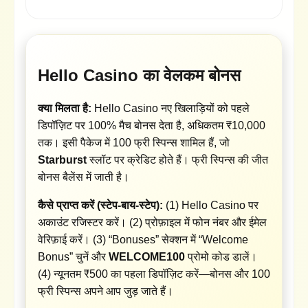
Hello Casino का वेलकम बोनस
क्या मिलता है:
Hello Casino नए खिलाड़ियों को पहले
डिपॉज़िट पर 100% मैच बोनस देता है, अधिकतम ₹10,000
तक। इसी पैकेज में 100 फ्री स्पिन्स शामिल हैं, जो
Starburst
स्लॉट पर क्रेडिट होते हैं। फ्री स्पिन्स की जीत
बोनस बैलेंस में जाती है।
कैसे प्राप्त करें (स्टेप-बाय-स्टेप):
(1) Hello Casino पर
अकाउंट रजिस्टर करें। (2) प्रोफ़ाइल में फोन नंबर और ईमेल
वेरिफ़ाई करें। (3) “Bonuses” सेक्शन में “Welcome
Bonus” चुनें और
WELCOME100
प्रोमो कोड डालें।
(4) न्यूनतम ₹500 का पहला डिपॉज़िट करें—बोनस और 100
फ्री स्पिन्स अपने आप जुड़ जाते हैं।