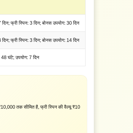
7 दिन; फ्री स्पिन: 3 दिन; बोनस उपयोग: 30 दिन
3 दिन; फ्री स्पिन: 3 दिन; बोनस उपयोग: 14 दिन
 48 घंटे; उपयोग: 7 दिन
,000 तक सीमित है, फ्री स्पिन की वैल्यू ₹10