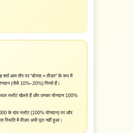
ह शर्त आम तौर पर “बोनस × वीज़र” के रूप में
 योगदान (जैसे 10%–20%) गिनते हैं।
वल स्लॉट खेलते हैं और उनका योगदान 100%
0 के दांव स्लॉट (100% योगदान) पर और
स्थिति में वीज़र अभी पूरा नहीं हुआ।