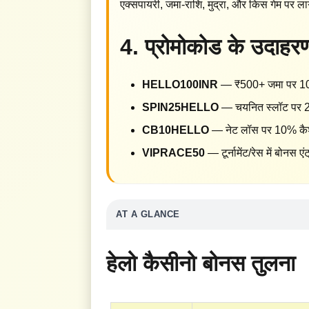
एक्सपायरी, जमा-राशि, मुद्रा, और किस गेम पर लागू 
4. प्रोमोकोड के उदाहरण
HELLO100INR
— ₹500+ जमा पर 1
SPIN25HELLO
— चयनित स्लॉट पर 25
CB10HELLO
— नेट लॉस पर 10% कै
VIPRACE50
— टूर्नामेंट/रेस में बोनस ए
AT A GLANCE
हेलो कैसीनो बोनस तुलना