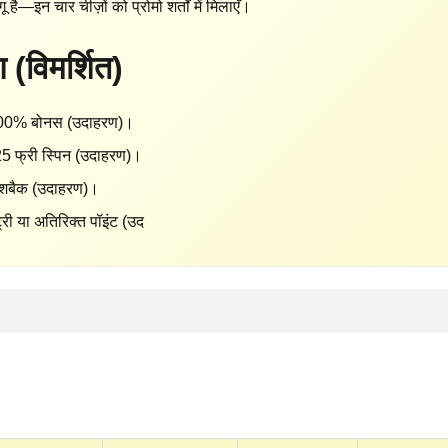
है—इन चार चीज़ों को प्रोमो शर्तों में मिलाएँ।
 (विमर्शित)
00% बोनस (उदाहरण)।
 फ्री स्पिन (उदाहरण)।
शबैक (उदाहरण)।
ंट्री या अतिरिक्त पॉइंट (उद